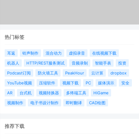
热门标签
耳返
铃声制作
混合动力
虚拟录音
在线视频下载
机器人
HTTP/REST服务测试
音频录制
智能手表
投资
Podcast订阅
防火墙工具
PeakHour
云计算
dropbox
YouTube视频
压缩软件
视频下载
PC
媒体演示
安全
AR
台式机
视频转换器
多终端工具
HiGame
视频制作
电子书设计制作
即时翻译
CAD绘图
推荐下载